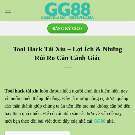
Bỏ
qua
nội
dung
ĐĂNG KÝ GG88
Tool Hack Tài Xỉu – Lợi Ích & Những
Rủi Ro Cần Cảnh Giác
Tool hack tài xỉu
luôn được nhiều người chơi tìm kiếm hiện nay
vì muốn chiến thắng dễ dàng. Đây là những công cụ được quảng
cáo thần thánh giúp chúng ta ăn tiền liên tục mà không cần bỏ tiền
hay thua quá nhiều. Để có cái nhìn sâu sắc hơn về vấn đề này,
mời bạn theo dõi bài viết dưới đây của nhà cái
GG88
nhé.