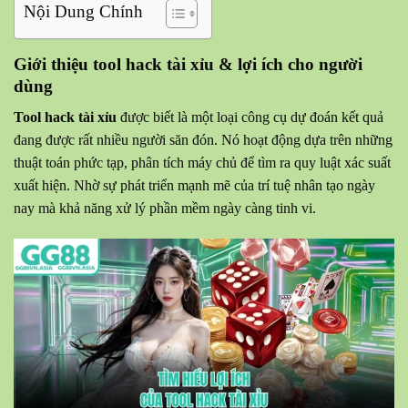
Nội Dung Chính
Giới thiệu tool hack tài xỉu & lợi ích cho người
dùng
Tool hack tài xỉu
được biết là một loại công cụ dự đoán kết quả
đang được rất nhiều người săn đón. Nó hoạt động dựa trên những
thuật toán phức tạp, phân tích máy chủ để tìm ra quy luật xác suất
xuất hiện. Nhờ sự phát triển mạnh mẽ của trí tuệ nhân tạo ngày
nay mà khả năng xử lý phần mềm ngày càng tinh vi.