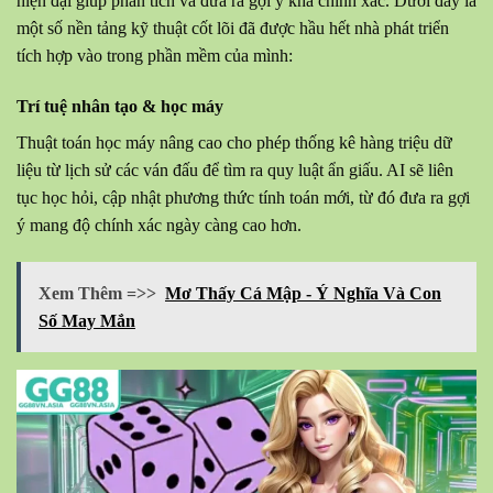
hiện đại giúp phân tích và đưa ra gợi ý khá chính xác. Dưới đây là
một số nền tảng kỹ thuật cốt lõi đã được hầu hết nhà phát triển
tích hợp vào trong phần mềm của mình:
Trí tuệ nhân tạo & học máy
Thuật toán học máy nâng cao cho phép thống kê hàng triệu dữ
liệu từ lịch sử các ván đấu để tìm ra quy luật ẩn giấu. AI sẽ liên
tục học hỏi, cập nhật phương thức tính toán mới, từ đó đưa ra gợi
ý mang độ chính xác ngày càng cao hơn.
Xem Thêm =>>
Mơ Thấy Cá Mập - Ý Nghĩa Và Con
Số May Mắn