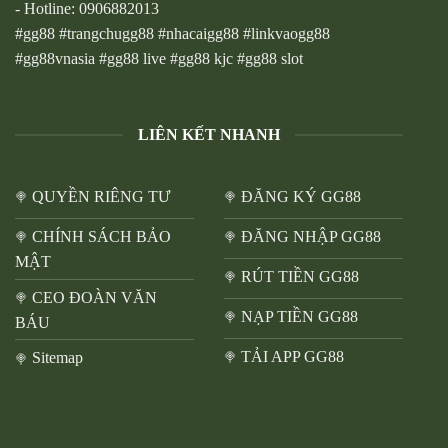
- Hotline: 0906882013
#gg88 #trangchugg88 #nhacaigg88 #linkvaogg88
#gg88vnasia #gg88 live #gg88 kjc #gg88 slot
LIÊN KẾT NHANH
QUYỀN RIÊNG TƯ
ĐĂNG KÝ GG88
CHÍNH SÁCH BẢO
ĐĂNG NHẬP GG88
MẬT
RÚT TIỀN GG88
CEO ĐOÀN VĂN
NẠP TIỀN GG88
BÁU
TẢI APP GG88
Sitemap