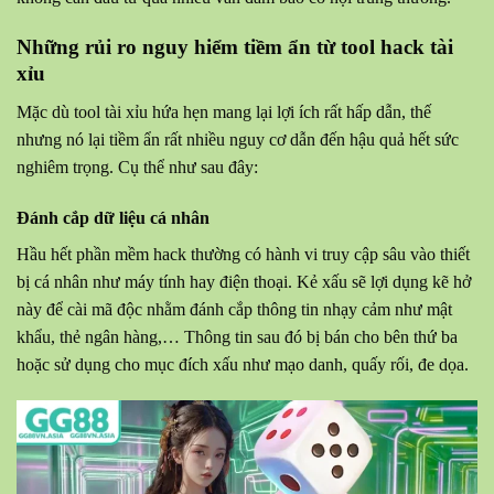
Những rủi ro nguy hiểm tiềm ẩn từ tool hack tài
xỉu
Mặc dù tool tài xỉu hứa hẹn mang lại lợi ích rất hấp dẫn, thế
nhưng nó lại tiềm ẩn rất nhiều nguy cơ dẫn đến hậu quả hết sức
nghiêm trọng. Cụ thể như sau đây:
Đánh cắp dữ liệu cá nhân
Hầu hết phần mềm hack thường có hành vi truy cập sâu vào thiết
bị cá nhân như máy tính hay điện thoại. Kẻ xấu sẽ lợi dụng kẽ hở
này để cài mã độc nhằm đánh cắp thông tin nhạy cảm như mật
khẩu, thẻ ngân hàng,… Thông tin sau đó bị bán cho bên thứ ba
hoặc sử dụng cho mục đích xấu như mạo danh, quấy rối, đe dọa.