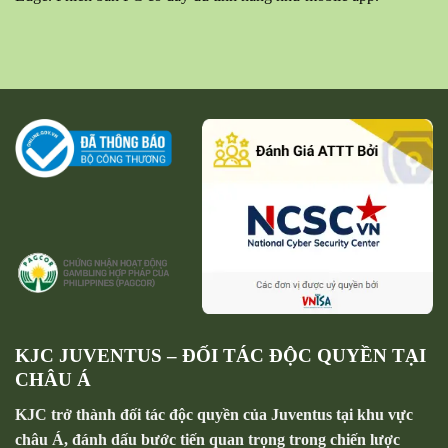
KJC JUVENTUS – ĐỐI TÁC ĐỘC QUYỀN TẠI
CHÂU Á
KJC trở thành đối tác độc quyền của Juventus tại khu vực
châu Á, đánh dấu bước tiến quan trọng trong chiến lược