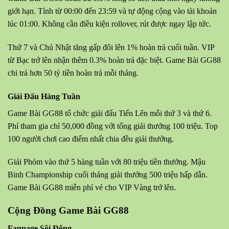
giới hạn. Tính từ 00:00 đến 23:59 và tự động cộng vào tài khoản
lúc 01:00. Không cần điều kiện rollover, rút được ngay lập tức.
Thứ 7 và Chủ Nhật tăng gấp đôi lên 1% hoàn trả cuối tuần. VIP
từ Bạc trở lên nhận thêm 0.3% hoàn trả đặc biệt. Game Bài GG88
chi trả hơn 50 tỷ tiền hoàn trả mỗi tháng.
Giải Đấu Hàng Tuần
Game Bài GG88 tổ chức giải đấu Tiến Lên mỗi thứ 3 và thứ 6.
Phí tham gia chỉ 50,000 đồng với tổng giải thưởng 100 triệu. Top
100 người chơi cao điểm nhất chia đều giải thưởng.
Giải Phỏm vào thứ 5 hàng tuần với 80 triệu tiền thưởng. Mậu
Binh Championship cuối tháng giải thưởng 500 triệu hấp dẫn.
Game Bài GG88 miễn phí vé cho VIP Vàng trở lên.
Cộng Đồng Game Bài GG88
Fanpage Sôi Động