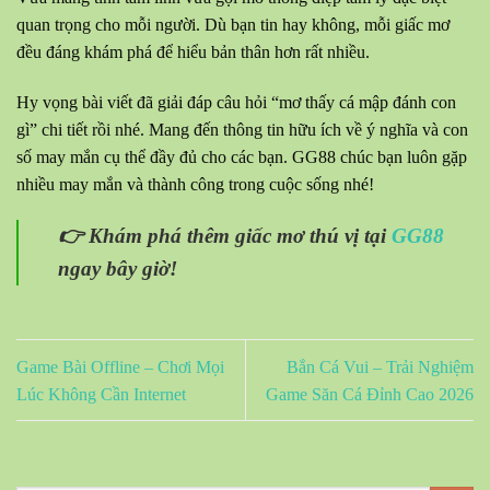
quan trọng cho mỗi người. Dù bạn tin hay không, mỗi giấc mơ
đều đáng khám phá để hiểu bản thân hơn rất nhiều.
Hy vọng bài viết đã giải đáp câu hỏi “mơ thấy cá mập đánh con
gì” chi tiết rồi nhé. Mang đến thông tin hữu ích về ý nghĩa và con
số may mắn cụ thể đầy đủ cho các bạn. GG88 chúc bạn luôn gặp
nhiều may mắn và thành công trong cuộc sống nhé!
👉 Khám phá thêm giấc mơ thú vị tại
GG88
ngay bây giờ!
Game Bài Offline – Chơi Mọi
Bắn Cá Vui – Trải Nghiệm
Lúc Không Cần Internet
Game Săn Cá Đỉnh Cao 2026