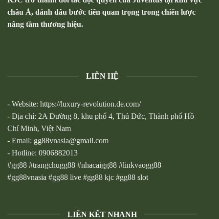
châu Á, đánh dấu bước tiến quan trọng trong chiến lược
nâng tầm thương hiệu.
LIÊN HỆ
- Website: https://luxury-revolution.de.com/
- Địa chỉ: 2A Đường 8, khu phố 4, Thủ Đức, Thành phố Hồ
Chí Minh, Việt Nam
- Email:
gg88vnasia@gmail.com
- Hotline: 0906882013
#gg88 #trangchugg88 #nhacaigg88 #linkvaogg88
#gg88vnasia #gg88 live #gg88 kjc #gg88 slot
LIÊN KẾT NHANH