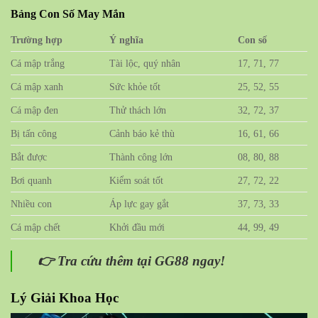
Bảng Con Số May Mắn
Trường hợp
Ý nghĩa
Con số
Cá mập trắng
Tài lộc, quý nhân
17, 71, 77
Cá mập xanh
Sức khỏe tốt
25, 52, 55
Cá mập đen
Thử thách lớn
32, 72, 37
Bị tấn công
Cảnh báo kẻ thù
16, 61, 66
Bắt được
Thành công lớn
08, 80, 88
Bơi quanh
Kiểm soát tốt
27, 72, 22
Nhiều con
Áp lực gay gắt
37, 73, 33
Cá mập chết
Khởi đầu mới
44, 99, 49
👉 Tra cứu thêm tại GG88 ngay!
Lý Giải Khoa Học