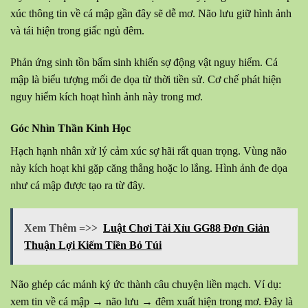
xúc thông tin về cá mập gần đây sẽ dễ mơ. Não lưu giữ hình ảnh
và tái hiện trong giấc ngủ đêm.
Phản ứng sinh tồn bẩm sinh khiến sợ động vật nguy hiểm. Cá
mập là biểu tượng mối đe dọa từ thời tiền sử. Cơ chế phát hiện
nguy hiểm kích hoạt hình ảnh này trong mơ.
Góc Nhìn Thần Kinh Học
Hạch hạnh nhân xử lý cảm xúc sợ hãi rất quan trọng. Vùng não
này kích hoạt khi gặp căng thẳng hoặc lo lắng. Hình ảnh đe dọa
như cá mập được tạo ra từ đây.
Xem Thêm =>>
Luật Chơi Tài Xỉu GG88 Đơn Giản
Thuận Lợi Kiếm Tiền Bỏ Túi
Não ghép các mảnh ký ức thành câu chuyện liền mạch. Ví dụ:
xem tin về cá mập → não lưu → đêm xuất hiện trong mơ. Đây là