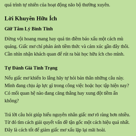
quá trình tự nhiên của hoạt động não bộ thường xuyên.
Lời Khuyên Hữu Ích
Giữ Tâm Lý Bình Tĩnh
Đừng vội hoang mang hay quá tin điềm báo xấu một cách mù
quáng. Giấc mơ chỉ phản ánh tiềm thức và cảm xúc gần đây thôi.
Cần nhìn nhận khách quan để rút ra bài học hữu ích cho mình.
Tự Đánh Giá Tình Trạng
Nếu giấc mơ khiến lo lắng hãy tự hỏi bản thân những câu này.
Mình đang chịu áp lực gì trong công việc hoặc học tập hiện nay?
Có mối quan hệ nào đang căng thẳng hay xung đột tiềm ẩn
không?
Trả lời câu hỏi giúp hiểu nguyên nhân giấc mơ rõ ràng hơn nhiều.
Từ đó tìm cách giải quyết vấn đề tận gốc một cách hiệu quả nhất.
Đây là cách tốt để giảm giấc mơ xấu lặp lại mãi hoài.