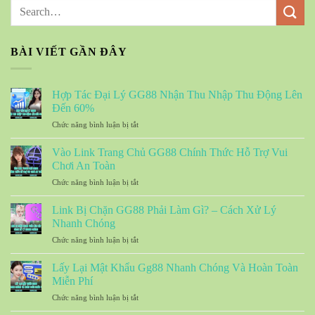
BÀI VIẾT GẦN ĐÂY
Hợp Tác Đại Lý GG88 Nhận Thu Nhập Thu Động Lên
Đến 60%
ở
Chức năng bình luận bị tắt
Hợp
Tác
Vào Link Trang Chủ GG88 Chính Thức Hỗ Trợ Vui
Đại
Chơi An Toàn
Lý
ở
Chức năng bình luận bị tắt
GG88
Vào
Nhận
Link
Thu
Link Bị Chặn GG88 Phải Làm Gì? – Cách Xử Lý
Trang
Nhập
Nhanh Chóng
Chủ
Thu
ở
Chức năng bình luận bị tắt
GG88
Động
Link
Chính
Lên
Bị
Thức
Lấy Lại Mật Khẩu Gg88 Nhanh Chóng Và Hoàn Toàn
Đến
Chặn
Hỗ
Miễn Phí
60%
GG88
Trợ
ở
Chức năng bình luận bị tắt
Phải
Vui
Lấy
Làm
Chơi