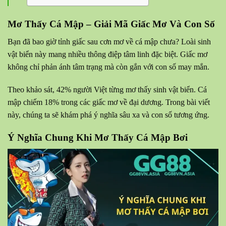
Mơ Thấy Cá Mập – Giải Mã Giấc Mơ Và Con Số
Bạn đã bao giờ tỉnh giấc sau cơn mơ về cá mập chưa? Loài sinh
vật biển này mang nhiều thông điệp tâm linh đặc biệt. Giấc mơ
không chỉ phản ánh tâm trạng mà còn gắn với con số may mắn.
Theo khảo sát, 42% người Việt từng mơ thấy sinh vật biển. Cá
mập chiếm 18% trong các giấc mơ về đại dương. Trong bài viết
này, chúng ta sẽ khám phá ý nghĩa sâu xa và con số tương ứng.
Ý Nghĩa Chung Khi Mơ Thấy Cá Mập Bơi