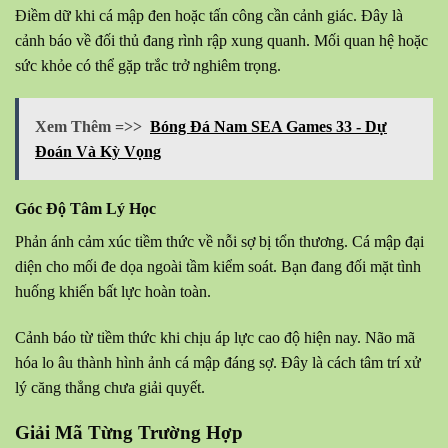
Điềm dữ khi cá mập đen hoặc tấn công cần cảnh giác. Đây là
cảnh báo về đối thủ đang rình rập xung quanh. Mối quan hệ hoặc
sức khỏe có thể gặp trắc trở nghiêm trọng.
Xem Thêm =>>
Bóng Đá Nam SEA Games 33 - Dự
Đoán Và Kỳ Vọng
Góc Độ Tâm Lý Học
Phản ánh cảm xúc tiềm thức về nỗi sợ bị tổn thương. Cá mập đại
diện cho mối đe dọa ngoài tầm kiểm soát. Bạn đang đối mặt tình
huống khiến bất lực hoàn toàn.
Cảnh báo từ tiềm thức khi chịu áp lực cao độ hiện nay. Não mã
hóa lo âu thành hình ảnh cá mập đáng sợ. Đây là cách tâm trí xử
lý căng thẳng chưa giải quyết.
Giải Mã Từng Trường Hợp