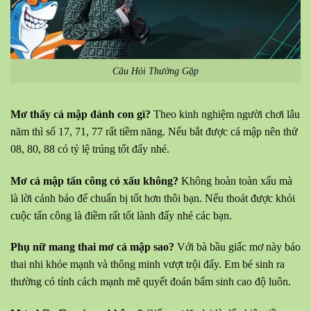
Câu Hỏi Thường Gặp
Mơ thấy cá mập đánh con gì?
Theo kinh nghiệm người chơi lâu
năm thì số 17, 71, 77 rất tiềm năng. Nếu bắt được cá mập nên thử
08, 80, 88 có tỷ lệ trúng tốt đấy nhé.
Mơ cá mập tấn công có xấu không?
Không hoàn toàn xấu mà
là lời cảnh báo để chuẩn bị tốt hơn thôi bạn. Nếu thoát được khỏi
cuộc tấn công là điềm rất tốt lành đấy nhé các bạn.
Phụ nữ mang thai mơ cá mập sao?
Với bà bầu giấc mơ này báo
thai nhi khỏe mạnh và thông minh vượt trội đấy. Em bé sinh ra
thường có tính cách mạnh mẽ quyết đoán bẩm sinh cao độ luôn.