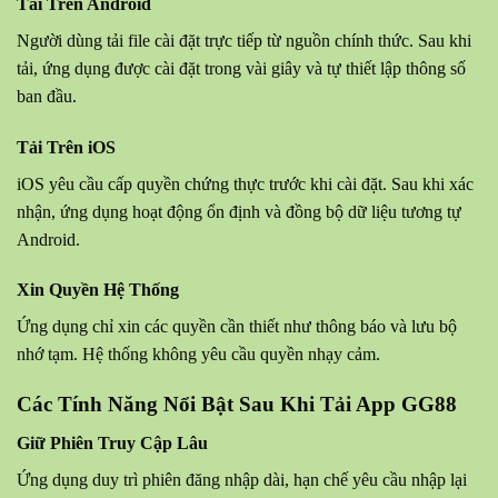
Tải Trên Android
Người dùng tải file cài đặt trực tiếp từ nguồn chính thức. Sau khi
tải, ứng dụng được cài đặt trong vài giây và tự thiết lập thông số
ban đầu.
Tải Trên iOS
iOS yêu cầu cấp quyền chứng thực trước khi cài đặt. Sau khi xác
nhận, ứng dụng hoạt động ổn định và đồng bộ dữ liệu tương tự
Android.
Xin Quyền Hệ Thống
Ứng dụng chỉ xin các quyền cần thiết như thông báo và lưu bộ
nhớ tạm. Hệ thống không yêu cầu quyền nhạy cảm.
Các Tính Năng Nổi Bật Sau Khi Tải App GG88
Giữ Phiên Truy Cập Lâu
Ứng dụng duy trì phiên đăng nhập dài, hạn chế yêu cầu nhập lại