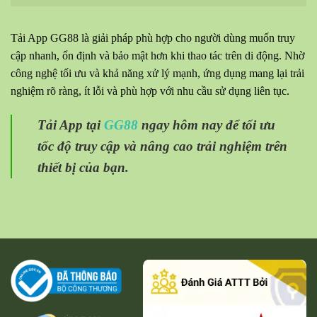
Tải App GG88 là giải pháp phù hợp cho người dùng muốn truy
cập nhanh, ổn định và bảo mật hơn khi thao tác trên di động. Nhờ
công nghệ tối ưu và khả năng xử lý mạnh, ứng dụng mang lại trải
nghiệm rõ ràng, ít lỗi và phù hợp với nhu cầu sử dụng liên tục.
Tải App tại
GG88
ngay hôm nay để tối ưu
tốc độ truy cập và nâng cao trải nghiệm trên
thiết bị của bạn.