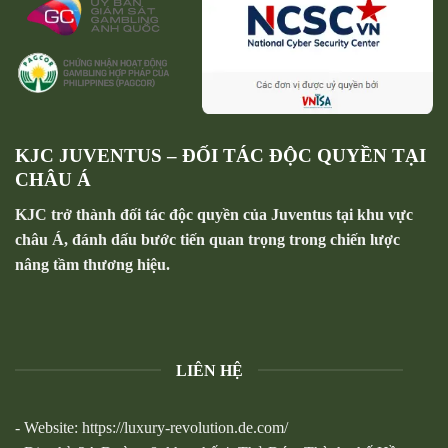
KJC JUVENTUS – ĐỐI TÁC ĐỘC QUYỀN TẠI
CHÂU Á
KJC trở thành đối tác độc quyền của Juventus tại khu vực
châu Á, đánh dấu bước tiến quan trọng trong chiến lược
nâng tầm thương hiệu.
LIÊN HỆ
- Website: https://luxury-revolution.de.com/