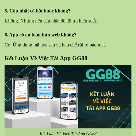
5. Cập nhật có bắt buộc không?
Không. Nhưng nên cập nhật để tối ưu hiệu suất.
6. App có an toàn hơn web không?
Có. Ứng dụng mã hóa sâu và hạn chế rủi ro bảo mật.
Kết Luận Về Việc Tải App GG88
Kết Luận Về Việc Tải App GG88