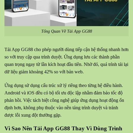
Tổng Quan Về Tải App GG88
Tải App GG88 cho phép người dùng tiếp cận hệ thống nhanh hơn
so với truy cập qua trình duyệt. Ứng dụng lưu các thành phần
quan trọng ngay từ lần kích hoạt đầu tiên. Nhờ đó, quá trình tải lại
dữ liệu giảm khoảng 42% so với bản web.
Ứng dụng sử dụng cấu trúc xử lý riêng theo từng hệ điều hành.
Android và iOS đều có bộ tối ưu độc lập nhằm đảm bảo tốc độ
phản hồi. Việc tách biệt công nghệ giúp ứng dụng hoạt động ổn
định hơn, không phụ thuộc vào nền tảng trình duyệt và tránh
được lỗi xung đột thường gặp.
Vì Sao Nên Tải App GG88 Thay Vì Dùng Trình