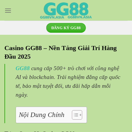
Bỏ
qua
nội
dung
ĐĂNG KÝ GG88
Casino GG88 – Nền Tảng Giải Trí Hàng
Đầu 2025
GG88
cung cấp 500+ trò chơi với công nghệ
AI và blockchain. Trải nghiệm đẳng cấp quốc
tế, bảo mật tuyệt đối, ưu đãi hấp dẫn mỗi
ngày.
Nội Dung Chính