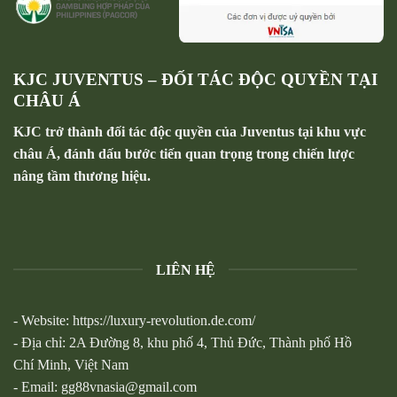
KJC JUVENTUS – ĐỐI TÁC ĐỘC QUYỀN TẠI
CHÂU Á
KJC trở thành đối tác độc quyền của Juventus tại khu vực
châu Á, đánh dấu bước tiến quan trọng trong chiến lược
nâng tầm thương hiệu.
LIÊN HỆ
- Website: https://luxury-revolution.de.com/
- Địa chỉ: 2A Đường 8, khu phố 4, Thủ Đức, Thành phố Hồ
Chí Minh, Việt Nam
- Email:
gg88vnasia@gmail.com