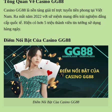
Tổng Quan Về Casino GG88
Casino GG88 là nền tảng giải trí trực tuyến tiên phong tại Việt
Nam. Ra mắt năm 2022 với sứ mệnh mang đến trải nghiệm đẳng
cấp quốc tế. Hiện có hơn 5 triệu thành viên tin tưởng sử dụng
hàng ngày.
Điểm Nổi Bật Của Casino GG88
Điểm Nổi Bật Của Casino GG88