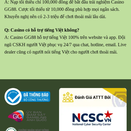
A: Nạp tối thiểu chỉ 100,000 đồng để bắt đầu trải nghiệm Casino
GG88. Cược tối thiểu từ 10,000 đồng phù hợp mọi ngân sách.
Khuyến nghị nên có 2-3 triệu để chơi thoải mái lâu dài.
Q: Casino có hỗ trợ tiếng Việt không?
A: Casino GG88 hỗ trợ tiếng Việt 100% trên website và app. Đội
ngũ CSKH người Việt phục vụ 24/7 qua chat, hotline, email. Live
dealer cũng có người nói tiếng Việt cho người chơi thoải mái.