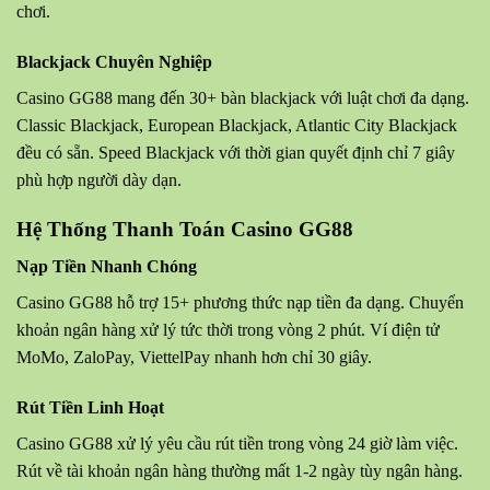
chơi.
Blackjack Chuyên Nghiệp
Casino GG88 mang đến 30+ bàn blackjack với luật chơi đa dạng.
Classic Blackjack, European Blackjack, Atlantic City Blackjack
đều có sẵn. Speed Blackjack với thời gian quyết định chỉ 7 giây
phù hợp người dày dạn.
Hệ Thống Thanh Toán Casino GG88
Nạp Tiền Nhanh Chóng
Casino GG88 hỗ trợ 15+ phương thức nạp tiền đa dạng. Chuyển
khoản ngân hàng xử lý tức thời trong vòng 2 phút. Ví điện tử
MoMo, ZaloPay, ViettelPay nhanh hơn chỉ 30 giây.
Rút Tiền Linh Hoạt
Casino GG88 xử lý yêu cầu rút tiền trong vòng 24 giờ làm việc.
Rút về tài khoản ngân hàng thường mất 1-2 ngày tùy ngân hàng.