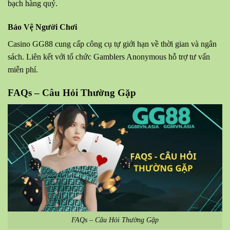
bạch hàng quý.
Bảo Vệ Người Chơi
Casino GG88 cung cấp công cụ tự giới hạn về thời gian và ngân
sách. Liên kết với tổ chức Gamblers Anonymous hỗ trợ tư vấn
miễn phí.
FAQs – Câu Hỏi Thường Gặp
FAQs – Câu Hỏi Thường Gặp