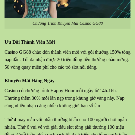
Chương Trình Khuyến Mãi Casino GG88
Ưu Đãi Thành Viên Mới
Casino GG88 chào đón thành viên mới với gói thưởng 150% tổng
nạp đầu. Tối đa nhận được 20 triệu đồng tiền thưởng chào mừng.
50 vòng quay miễn phí cho các trò slot nổi tiếng.
Khuyến Mãi Hàng Ngày
Casino có chương trình Happy Hour mỗi ngày từ 14h-16h.
Thưởng thêm 30% mỗi lần nạp trong khung giờ vàng này. Nạp
càng nhiều nhận càng nhiều không giới hạn số lần.
Thứ 4 may mắn với phần thưởng bí ẩn cho 100 người chơi ngẫu
nhiên. Thứ 6 vui vẻ với giải đấu slot tổng giải thưởng 100 triệu
đồng. Cuối tuần nhận cashback tối đa 5 triệu cho tổng cược tuần.