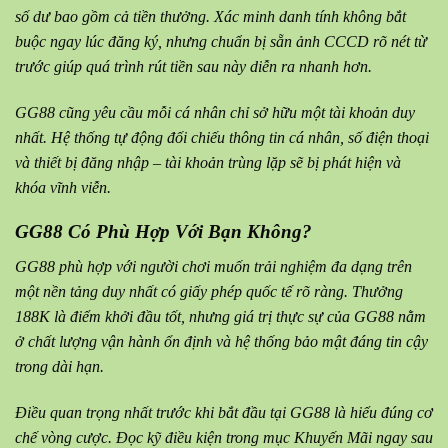
số dư bao gồm cả tiền thưởng. Xác minh danh tính không bắt
buộc ngay lúc đăng ký, nhưng chuẩn bị sẵn ảnh CCCD rõ nét từ
trước giúp quá trình rút tiền sau này diễn ra nhanh hơn.
GG88 cũng yêu cầu mỗi cá nhân chỉ sở hữu một tài khoản duy
nhất. Hệ thống tự động đối chiếu thông tin cá nhân, số điện thoại
và thiết bị đăng nhập – tài khoản trùng lặp sẽ bị phát hiện và
khóa vĩnh viễn.
GG88 Có Phù Hợp Với Bạn Không?
GG88 phù hợp với người chơi muốn trải nghiệm đa dạng trên
một nền tảng duy nhất có giấy phép quốc tế rõ ràng. Thưởng
188K là điểm khởi đầu tốt, nhưng giá trị thực sự của GG88 nằm
ở chất lượng vận hành ổn định và hệ thống bảo mật đáng tin cậy
trong dài hạn.
Điều quan trọng nhất trước khi bắt đầu tại GG88 là hiểu đúng cơ
chế vòng cược. Đọc kỹ điều kiện trong mục Khuyến Mãi ngay sau