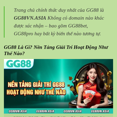
Trang chủ chính thức duy nhất của GG88 là
GG88VN.ASIA
Không có domain nào khác
được xác nhận – bao gồm GG88bet,
GG88pro hay bất kỳ biến thể nào tương tự.
GG88 Là Gì? Nền Tảng Giải Trí Hoạt Động Như
Thế Nào?