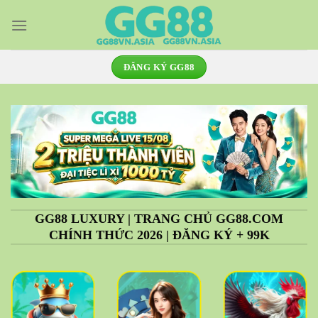
Bỏ
qua
nội
dung
ĐĂNG KÝ GG88
GG88 LUXURY | TRANG CHỦ GG88.COM
CHÍNH THỨC 2026 | ĐĂNG KÝ + 99K