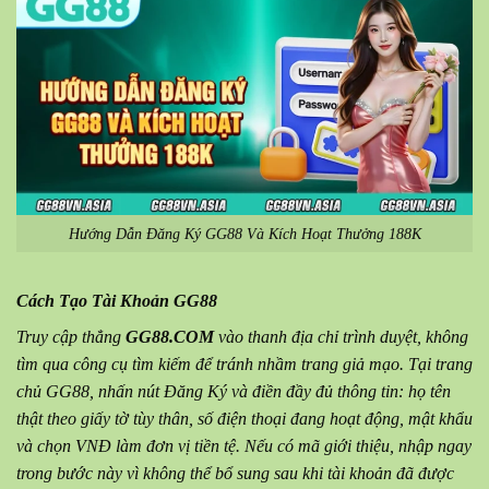
Hướng Dẫn Đăng Ký GG88 Và Kích Hoạt Thưởng 188K
Cách Tạo Tài Khoản GG88
Truy cập thẳng
GG88.COM
vào thanh địa chỉ trình duyệt, không
tìm qua công cụ tìm kiếm để tránh nhầm trang giả mạo. Tại trang
chủ GG88, nhấn nút Đăng Ký và điền đầy đủ thông tin: họ tên
thật theo giấy tờ tùy thân, số điện thoại đang hoạt động, mật khẩu
và chọn VNĐ làm đơn vị tiền tệ. Nếu có mã giới thiệu, nhập ngay
trong bước này vì không thể bổ sung sau khi tài khoản đã được