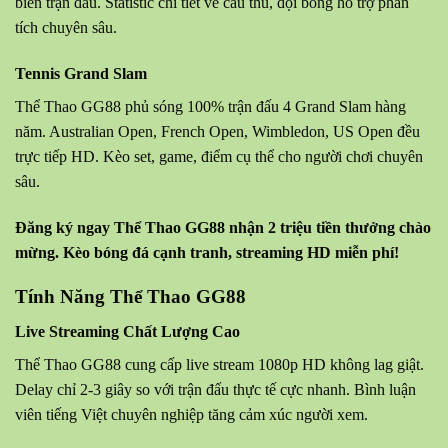
biến trận đấu. Statistic chi tiết về cầu thủ, đội bóng hỗ trợ phân
tích chuyên sâu.
Tennis Grand Slam
Thể Thao GG88 phủ sóng 100% trận đấu 4 Grand Slam hàng
năm. Australian Open, French Open, Wimbledon, US Open đều
trực tiếp HD. Kèo set, game, điểm cụ thể cho người chơi chuyên
sâu.
Đăng ký ngay Thể Thao GG88 nhận 2 triệu tiền thưởng chào
mừng. Kèo bóng đá cạnh tranh, streaming HD miễn phí!
Tính Năng Thể Thao GG88
Live Streaming Chất Lượng Cao
Thể Thao GG88 cung cấp live stream 1080p HD không lag giật.
Delay chỉ 2-3 giây so với trận đấu thực tế cực nhanh. Bình luận
viên tiếng Việt chuyên nghiệp tăng cảm xúc người xem.