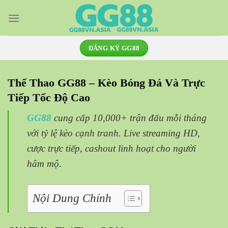
Bỏ
qua
nội
dung
ĐĂNG KÝ GG88
Thể Thao GG88 – Kèo Bóng Đá Và Trực
Tiếp Tốc Độ Cao
GG88
cung cấp 10,000+ trận đấu mỗi tháng
với tỷ lệ kèo cạnh tranh. Live streaming HD,
cược trực tiếp, cashout linh hoạt cho người
hâm mộ.
Nội Dung Chính