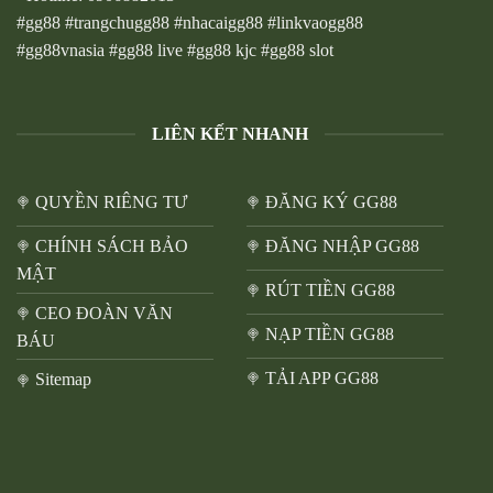
#gg88 #trangchugg88 #nhacaigg88 #linkvaogg88
#gg88vnasia #gg88 live #gg88 kjc #gg88 slot
LIÊN KẾT NHANH
QUYỀN RIÊNG TƯ
ĐĂNG KÝ GG88
CHÍNH SÁCH BẢO
ĐĂNG NHẬP GG88
MẬT
RÚT TIỀN GG88
CEO ĐOÀN VĂN
NẠP TIỀN GG88
BÁU
TẢI APP GG88
Sitemap