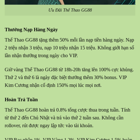
Ưu Đãi Thể Thao GG88
Thưởng Nạp Hàng Ngày
Thể Thao GG88 tặng thêm 50% mỗi lần nạp tiền hàng ngày. Nạp
2 triệu nhận 3 triệu, nạp 10 triệu nhận 15 triệu. Không giới hạn số
lần nhận thưởng trong ngày cho VIP.
Giờ vàng Thể Thao GG88 từ 18h-20h tăng lên 100% cực khủng.
Thứ 2 và thứ 6 là ngày đặc biệt thưởng thêm 30% bonus. VIP
Kim Cương nhận cố định 150% mọi lúc mọi nơi.
Hoàn Trả Tuần
Thể Thao GG88 hoàn trả 0.8% tổng cược thua trong tuần. Tính
từ thứ 2 đến Chủ Nhật và trả vào thứ 2 tuần sau. Không cần
rollover, rút được ngay lập tức vào tài khoản.
VIP Bạc nhận 1%, VIP Vàng 1.2%, VIP Kim Cương 1.5% hoàn