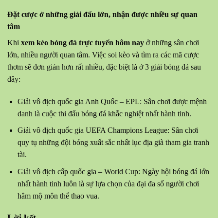
Đặt cược ở những giải đấu lớn, nhận được nhiều sự quan
tâm
Khi
xem kèo bóng đá trực tuyến hôm nay
ở những sân chơi
lớn, nhiều người quan tâm. Việc soi kèo và tìm ra các mã cược
thơm sẽ đơn giản hơn rất nhiều, đặc biệt là ở 3 giải bóng đá sau
đây:
Giải vô địch quốc gia Anh Quốc – EPL: Sân chơi được mệnh
danh là cuộc thi đấu bóng đá khắc nghiệt nhất hành tinh.
Giải vô địch quốc gia UEFA Champions League: Sân chơi
quy tụ những đội bóng xuất sắc nhất lục địa già tham gia tranh
tài.
Giải vô địch cấp quốc gia – World Cup: Ngày hội bóng đá lớn
nhất hành tinh luôn là sự lựa chọn của đại đa số người chơi
hâm mộ môn thể thao vua.
Lời kết