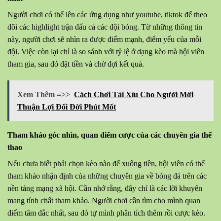
Người chơi có thể lên các ứng dụng như youtube, tiktok để theo
dõi các highlight trận đấu cả các đội bóng. Từ những thông tin
này, người chơi sẽ nhìn ra được điểm mạnh, điểm yếu của mỗi
đội. Việc còn lại chỉ là so sánh với tỷ lệ ở dạng kèo mà hội viên
tham gia, sau đó đặt tiền và chờ đợi kết quả.
Xem Thêm =>>
Cách Chơi Tài Xỉu Cho Người Mới
Thuận Lợi Đổi Đời Phút Mốt
Tham khảo góc nhìn, quan điểm cược của các chuyên gia thể
thao
Nếu chưa biết phải chọn kèo nào để xuống tiền, hội viên có thể
tham khảo nhận định của những chuyên gia về bóng đá trên các
nền tảng mạng xã hội. Cần nhớ rằng, đây chỉ là các lời khuyên
mang tính chất tham khảo. Người chơi cần tìm cho mình quan
điểm tâm đắc nhất, sau đó tự mình phân tích thêm rồi cược kèo.