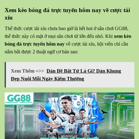
Xem kèo bóng đá trực tuyến hôm nay về cược tài
xỉu
Thể thức cược tài xỉu chưa bao giờ là hết hot ở sân chơi GG88,
thể thức này có mặt ở mọi sân chơi từ lớn đến nhỏ. Khi
xem kèo
bóng đá trực tuyến hôm nay
về cược tài xỉu, hội viên chỉ cần
nắm bắt được 2 thuật ngữ cơ bản sau:
Xem Thêm =>>
Dàn Đề Bất Tử Là Gì? Dàn Khung
Đẹp Nuôi Mỗi Ngày Kiếm Thưởng