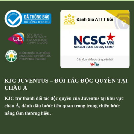
Trò
Mỗi
Chơi
Ngày
Lắc
Kiếm
Xí
Thưởng
Ngầu
Vô
Cùng
Hấp
Dẫn
KJC JUVENTUS – ĐỐI TÁC ĐỘC QUYỀN TẠI
CHÂU Á
KJC trở thành đối tác độc quyền của Juventus tại khu vực
châu Á, đánh dấu bước tiến quan trọng trong chiến lược
nâng tầm thương hiệu.