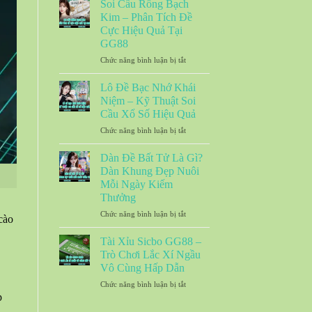
Soi Cầu Rồng Bạch
Top
Để
Kim – Phân Tích Đề
247
Thắng
Cực Hiệu Quả Tại
–
Lớn
GG88
Hỗ
Trong
Trợ
Ngày
ở
Chức năng bình luận bị tắt
Phân
Soi
Tích
Cầu
Lô Đề Bạc Nhớ Khái
Số
Rồng
Niệm – Kỹ Thuật Soi
Tại
Bạch
Cầu Xổ Số Hiệu Quả
GG88
Kim
Hiệu
ở
Chức năng bình luận bị tắt
–
Quả
Lô
Phân
Đề
Tích
Dàn Đề Bất Tử Là Gì?
Bạc
Đề
Dàn Khung Đẹp Nuôi
Nhớ
Cực
Mỗi Ngày Kiếm
Khái
Hiệu
Thưởng
Niệm
Quả
–
Tại
ở
Chức năng bình luận bị tắt
cào
Kỹ
GG88
Dàn
Thuật
Đề
Tài Xỉu Sicbo GG88 –
Soi
Bất
Trò Chơi Lắc Xí Ngầu
Cầu
Tử
Vô Cùng Hấp Dẫn
Xổ
Là
Số
ở
Chức năng bình luận bị tắt
Gì?
Hiệu
Tài
p
Dàn
Quả
Xỉu
Khung