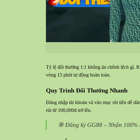
Tỷ lệ đổi thưởng 1:1 không ăn chênh lệch gì. R
vòng 15 phút tự động hoàn toàn.
Quy Trình Đổi Thưởng Nhanh
Đăng nhập tài khoản và vào mục rút tiền dễ dà
rút từ 100,000đ trở lên.
🎯 Đăng ký GG88 – Nhận 100% t