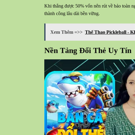
Khi thắng được 50% vốn nên rút về bảo toàn nga
thành công lâu dài bền vững.
Xem Thêm =>>
Thể Thao Pickleball -
Nền Tảng Đổi Thẻ Uy Tín