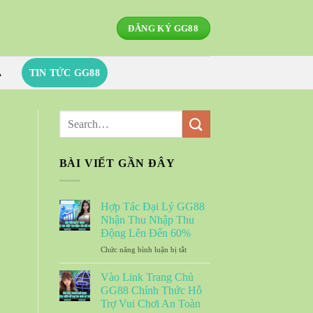
ĐĂNG KÝ GG88
Á
TIN TỨC GG88
BÀI VIẾT GẦN ĐÂY
Hợp Tác Đại Lý GG88
Nhận Thu Nhập Thu
Động Lên Đến 60%
ở
Chức năng bình luận bị tắt
Hợp
Tác
Vào Link Trang Chủ
Đại
GG88 Chính Thức Hỗ
Lý
Trợ Vui Chơi An Toàn
GG88