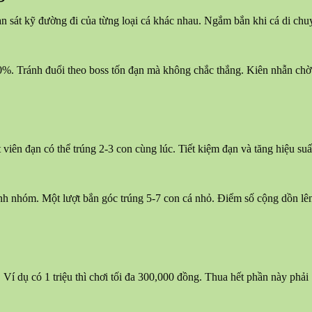
 sát kỹ đường đi của từng loại cá khác nhau. Ngắm bắn khi cá di chu
-70%. Tránh đuổi theo boss tốn đạn mà không chắc thắng. Kiên nhẫn chờ
viên đạn có thể trúng 2-3 con cùng lúc. Tiết kiệm đạn và tăng hiệu suấ
nh nhóm. Một lượt bắn góc trúng 5-7 con cá nhỏ. Điểm số cộng dồn lên
í dụ có 1 triệu thì chơi tối đa 300,000 đồng. Thua hết phần này phải