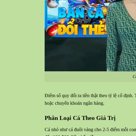
C
Điểm số quy đổi ra tiền thật theo tỷ lệ cố định
hoặc chuyển khoản ngân hàng.
Phân Loại Cá Theo Giá Trị
Cá nhỏ như cá đuôi vàng cho 2-5 điểm mỗi con