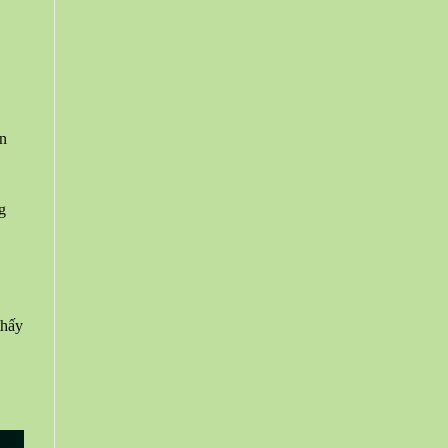
ổn
g
thấy