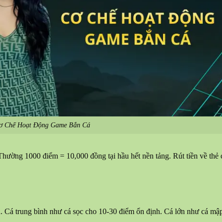
ơ Chế Hoạt Động Game Bắn Cá
. Thường 1000 điểm = 10,000 đồng tại hầu hết nền tảng. Rút tiền về thẻ 
. Cá trung bình như cá sọc cho 10-30 điểm ổn định. Cá lớn như cá mậ