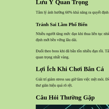
Lưu Ý Quan Trọng
Tâm lý ảnh hưởng 60% khả năng ra quyết định đú
Tránh Sai Lầm Phổ Biến
Nhiều người tăng mức đạn khi thua liên tục nh
định mới bền vững lâu dài.
Đuổi theo boss khi đã bắn tốn nhiều đạn rồi. Tâ
quan trọng nhất vàng.
Lợi Ích Khi Chơi Bắn Cá
Giải trí giảm stress sau giờ làm việc mệt mỏi
thư giãn hiệu quả rõ rệt.
Câu Hỏi Thường Gặp