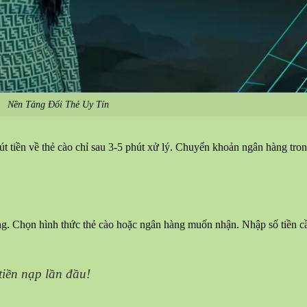
Nền Tảng Đổi Thẻ Uy Tín
út tiền về thẻ cào chỉ sau 3-5 phút xử lý. Chuyển khoản ngân hàng tro
ng. Chọn hình thức thẻ cào hoặc ngân hàng muốn nhận. Nhập số tiền c
iền nạp lần đầu!